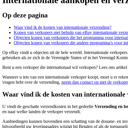
Op deze pagina
Waar vind ik de kosten van internationale verzending?
Kopen van verkopers met behulp van eBay internationale verz
Objecten kopen van verkopers die het programma voor internat
Objecten kopen van verkopers die andere programma's voor int
Op eBay vindt u objecten uit de hele wereld. Internationale verkope
gebruiken als ze zich in de Verenigde Staten of in het Verenigd Konin
Bent u een verkoper die internationaal wil verkopen? Lees ons artike
Wanneer u iets van een internationale verkoper koopt, moet u er rek
vragen hebt over de verzending,
neem dan contact op met de verkope
Waar vind ik de kosten van internationale
U vindt de geschatte verzendkosten in het gedeelte
Verzending en be
en naar welke landen de verkoper verzendt.
Aanbiedingen kunnen bovendien een schatting van de douane- en invoerk
bijvoorbeeld uw leveringsadres wijzigt bij Betalen of als de toepasse