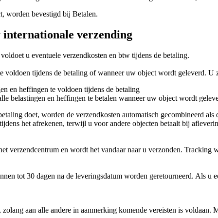
t, worden bevestigd bij Betalen.
internationale verzending
voldoet u eventuele verzendkosten en btw tijdens de betaling.
 voldoen tijdens de betaling of wanneer uw object wordt geleverd. U zi
gen en heffingen te voldoen tijdens de betaling
alle belastingen en heffingen te betalen wanneer uw object wordt gelev
n betaling doet, worden de verzendkosten automatisch gecombineerd al
ijdens het afrekenen, terwijl u voor andere objecten betaalt bij afleve
r het verzendcentrum en wordt het vandaar naar u verzonden. Tracking
nnen tot 30 dagen na de leveringsdatum worden geretourneerd. Als u ee
y, zolang aan alle andere in aanmerking komende vereisten is voldaan.