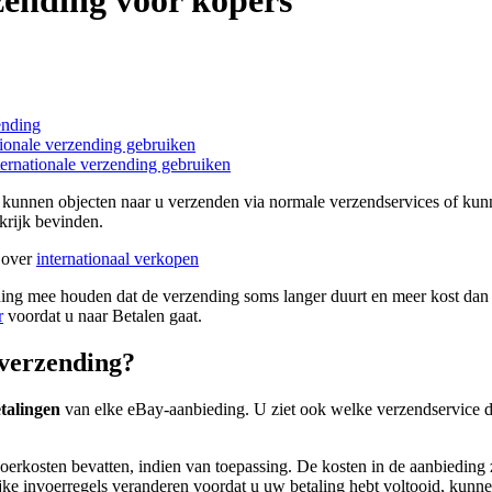
ending
ionale verzending gebruiken
ernationale verzending gebruiken
rs kunnen objecten naar u verzenden via normale verzendservices of ku
krijk bevinden.
l over
internationaal verkopen
ening mee houden dat de verzending soms langer duurt en meer kost dan 
r
voordat u naar Betalen gaat.
 verzending?
talingen
van elke eBay-aanbieding. U ziet ook welke verzendservice de
osten bevatten, indien van toepassing. De kosten in de aanbieding zijn
lijke invoerregels veranderen voordat u uw betaling hebt voltooid, kunn