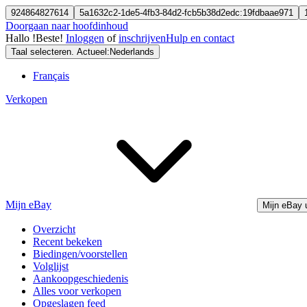
924864827614
5a1632c2-1de5-4fb3-84d2-fcb5b38d2edc:19fdbaae971
Doorgaan naar hoofdinhoud
Hallo
!
Beste!
Inloggen
of
inschrijven
Hulp en contact
Taal selecteren. Actueel:
Nederlands
Français
Verkopen
Mijn eBay
Mijn eBay 
Overzicht
Recent bekeken
Biedingen/voorstellen
Volglijst
Aankoopgeschiedenis
Alles voor verkopen
Opgeslagen feed