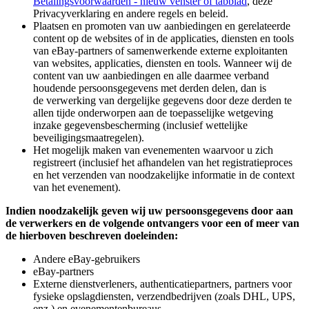
Betalingsvoorwaarden
- nieuw venster of tabblad
, deze
Privacyverklaring en andere regels en beleid.
Plaatsen en promoten van uw aanbiedingen en gerelateerde
content op de websites of in de applicaties, diensten en tools
van eBay-partners of samenwerkende externe exploitanten
van websites, applicaties, diensten en tools. Wanneer wij de
content van uw aanbiedingen en alle daarmee verband
houdende persoonsgegevens met derden delen, dan is
de verwerking van dergelijke gegevens door deze derden te
allen tijde onderworpen aan de toepasselijke wetgeving
inzake gegevensbescherming (inclusief wettelijke
beveiligingsmaatregelen).
Het mogelijk maken van evenementen waarvoor u zich
registreert (inclusief het afhandelen van het registratieproces
en het verzenden van noodzakelijke informatie in de context
van het evenement).
Indien noodzakelijk geven wij uw persoonsgegevens door aan
de verwerkers en de volgende ontvangers voor een of meer van
de hierboven beschreven doeleinden:
Andere eBay-gebruikers
eBay-partners
Externe dienstverleners, authenticatiepartners, partners voor
fysieke opslagdiensten, verzendbedrijven (zoals DHL, UPS,
enz.) en evenementenbureaus