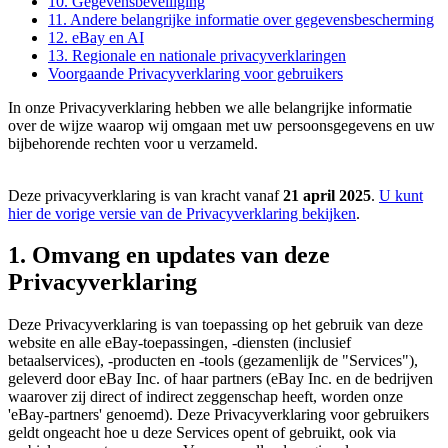
10. Gegevensbeveiliging
11. Andere belangrijke informatie over gegevensbescherming
12. eBay en AI
13. Regionale en nationale privacyverklaringen
Voorgaande Privacyverklaring voor gebruikers
In onze Privacyverklaring hebben we alle belangrijke informatie
over de wijze waarop wij omgaan met uw persoonsgegevens en uw
bijbehorende rechten voor u verzameld.
Deze privacyverklaring is van kracht vanaf
21 april 2025
.
U kunt
hier de vorige versie van de Privacyverklaring bekijken
.
1. Omvang en updates van deze
Privacyverklaring
Deze Privacyverklaring is van toepassing op het gebruik van deze
website en alle eBay-toepassingen, -diensten (inclusief
betaalservices), -producten en -tools (gezamenlijk de "Services"),
geleverd door eBay Inc. of haar partners (eBay Inc. en de bedrijven
waarover zij direct of indirect zeggenschap heeft, worden onze
'eBay-partners' genoemd). Deze Privacyverklaring voor gebruikers
geldt ongeacht hoe u deze Services opent of gebruikt, ook via