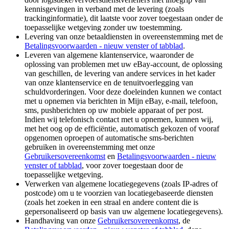
kennisgevingen in verband met de levering (zoals
trackinginformatie), dit laatste voor zover toegestaan onder de
toepasselijke wetgeving zonder uw toestemming.
Levering van onze betaaldiensten in overeenstemming met de
Betalingsvoorwaarden
- nieuw venster of tabblad
.
Leveren van algemene klantenservice, waaronder de
oplossing van problemen met uw eBay-account, de oplossing
van geschillen, de levering van andere services in het kader
van onze klantenservice en de tenuitvoerlegging van
schuldvorderingen. Voor deze doeleinden kunnen we contact
met u opnemen via berichten in Mijn eBay, e-mail, telefoon,
sms, pushberichten op uw mobiele apparaat of per post.
Indien wij telefonisch contact met u opnemen, kunnen wij,
met het oog op de efficiëntie, automatisch gekozen of vooraf
opgenomen oproepen of automatische sms-berichten
gebruiken in overeenstemming met onze
Gebruikersovereenkomst
en
Betalingsvoorwaarden
- nieuw
venster of tabblad
, voor zover toegestaan door de
toepasselijke wetgeving.
Verwerken van algemene locatiegegevens (zoals IP-adres of
postcode) om u te voorzien van locatiegebaseerde diensten
(zoals het zoeken in een straal en andere content die is
gepersonaliseerd op basis van uw algemene locatiegegevens).
Handhaving van onze
Gebruikersovereenkomst
, de