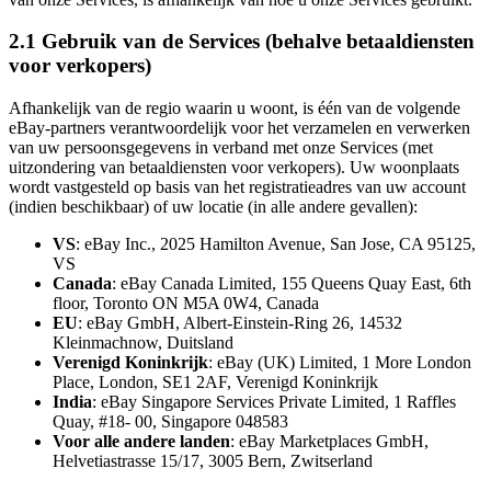
2.1 Gebruik van de Services (behalve betaaldiensten
voor verkopers)
Afhankelijk van de regio waarin u woont, is één van de volgende
eBay-partners verantwoordelijk voor het verzamelen en verwerken
van uw persoonsgegevens in verband met onze Services (met
uitzondering van betaaldiensten voor verkopers). Uw woonplaats
wordt vastgesteld op basis van het registratieadres van uw account
(indien beschikbaar) of uw locatie (in alle andere gevallen):
VS
: eBay Inc., 2025 Hamilton Avenue, San Jose, CA 95125,
VS
Canada
: eBay Canada Limited, 155 Queens Quay East, 6th
floor, Toronto ON M5A 0W4, Canada
EU
: eBay GmbH, Albert-Einstein-Ring 26, 14532
Kleinmachnow, Duitsland
Verenigd Koninkrijk
: eBay (UK) Limited, 1 More London
Place, London, SE1 2AF, Verenigd Koninkrijk
India
: eBay Singapore Services Private Limited, 1 Raffles
Quay, #18- 00, Singapore 048583
Voor alle andere landen
: eBay Marketplaces GmbH,
Helvetiastrasse 15/17, 3005 Bern, Zwitserland