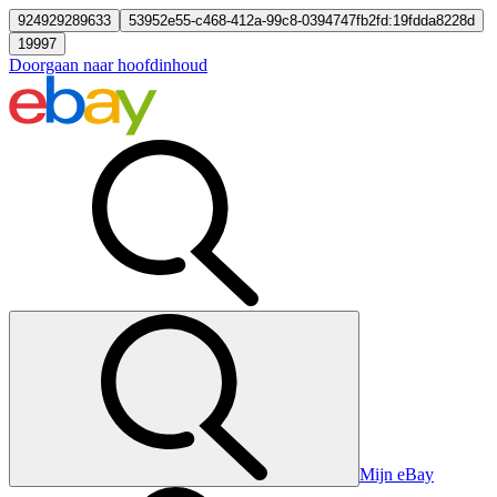
924929289633
53952e55-c468-412a-99c8-0394747fb2fd:19fdda8228d
19997
Doorgaan naar hoofdinhoud
Mijn eBay