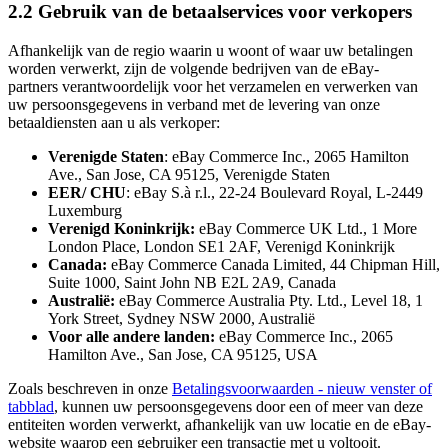
2.2 Gebruik van de betaalservices voor verkopers
Afhankelijk van de regio waarin u woont of waar uw betalingen
worden verwerkt, zijn de volgende bedrijven van de eBay-
partners verantwoordelijk voor het verzamelen en verwerken van
uw persoonsgegevens in verband met de levering van onze
betaaldiensten aan u als verkoper:
Verenigde Staten
: eBay Commerce Inc., 2065 Hamilton
Ave., San Jose, CA 95125, Verenigde Staten
EER/ CHU
: eBay S.à r.l., 22-24 Boulevard Royal, L-2449
Luxemburg
Verenigd Koninkrijk:
eBay Commerce UK Ltd., 1 More
London Place, London SE1 2AF, Verenigd Koninkrijk
Canada:
eBay Commerce Canada Limited, 44 Chipman Hill,
Suite 1000, Saint John NB E2L 2A9, Canada
Australië:
eBay Commerce Australia Pty. Ltd., Level 18, 1
York Street, Sydney NSW 2000, Australië
Voor alle andere landen:
eBay Commerce Inc., 2065
Hamilton Ave., San Jose, CA 95125, USA
Zoals beschreven in onze
Betalingsvoorwaarden
- nieuw venster of
tabblad
, kunnen uw persoonsgegevens door een of meer van deze
entiteiten worden verwerkt, afhankelijk van uw locatie en de eBay-
website waarop een gebruiker een transactie met u voltooit.