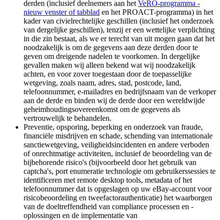
derden (inclusief deelnemers aan het
VeRO-programma
-
nieuw venster of tabblad
en het PROACT-programma) in het
kader van civielrechtelijke geschillen (inclusief het onderzoek
van dergelijke geschillen), tenzij er een wettelijke verplichting
in die zin bestaat, als we er terecht van uit mogen gaan dat het
noodzakelijk is om de gegevens aan deze derden door te
geven om dreigende nadelen te voorkomen. In dergelijke
gevallen maken wij alleen bekend wat wij noodzakelijk
achten, en voor zover toegestaan door de toepasselijke
wetgeving, zoals naam, adres, stad, postcode, land,
telefoonnummer, e-mailadres en bedrijfsnaam van de verkoper
aan de derde en binden wij de derde door een wereldwijde
geheimhoudingsovereenkomst om de gegevens als
vertrouwelijk te behandelen.
Preventie, opsporing, beperking en onderzoek van fraude,
financiële misdrijven en schade, schending van internationale
sanctiewetgeving, veiligheidsincidenten en andere verboden
of onrechtmatige activiteiten, inclusief de beoordeling van de
bijbehorende risico's (bijvoorbeeld door het gebruik van
captcha's, port enumeratie technologie om gebruikerssessies te
identificeren met remote desktop tools, metadata of het
telefoonnummer dat is opgeslagen op uw eBay-account voor
risicobeoordeling en tweefactorauthenticatie) het waarborgen
van de doeltreffendheid van compliance processen en -
oplossingen en de implementatie van