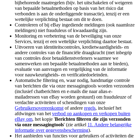
bijbehorende maatregelen (bijv. het uitschakelen of weigeren
van bepaalde betaalmethoden op basis van het risico dat
verbonden is aan de onderliggende transactie), tenzij er een
wettelijke verplichting bestaat om dit te doen.
Controleren of bij eBay ingediende meldingen (ook naamloze
meldingen) niet frauduleus of kwaadaardig zijn.
Monitoring en verbetering van de beveiliging van onze
Services, tenzij er een wettelijke verplichting daartoe bestaat.
Uitvoeren van identiteitscontroles, kredietwaardigheids- en
andere controles van de financiële draagkracht (met inbegrip
van controles door betaaldienstverleners waarmee we
samenwerken om bepaalde betaalmethoden aan te bieden),
evaluatie van aanvragen en vergelijking van de informatie
voor nauwkeurigheids- en verificatiedoeleinden.
Automatische filtering en, waar nodig, handmatige controle
van berichten die via onze messagingtools worden verzonden
(inclusief chatberichten en e-mails die naar alias-e-
mailadressen van eBay worden gestuurd) om frauduleuze of
verdachte activiteiten of schendingen van onze
Gebruikersovereenkomst
of andere
regels
, inclusief het
afdwingen van het
verbod op aankopen en verkopen buiten
eBay om
, het kopje '
Berichten filteren die zijn verzonden
via onze messagingtools
' (zie artikel
11. Andere belangrijke
informatie over gegevensbescherming
).
Het aanbieden van functies voor gebruikers of activiteiten die