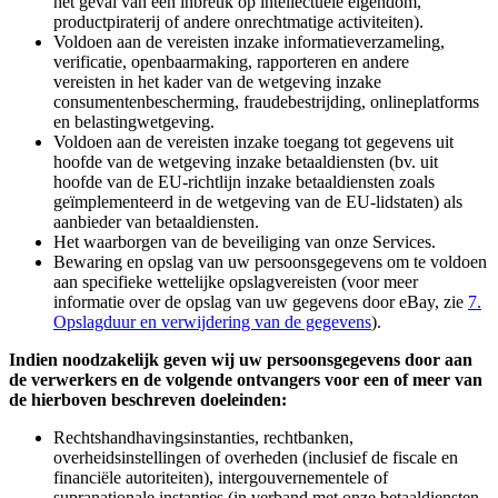
het geval van een inbreuk op intellectuele eigendom,
productpiraterij of andere onrechtmatige activiteiten).
Voldoen aan de vereisten inzake informatieverzameling,
verificatie, openbaarmaking, rapporteren en andere
vereisten in het kader van de wetgeving inzake
consumentenbescherming, fraudebestrijding, onlineplatforms
en belastingwetgeving.
Voldoen aan de vereisten inzake toegang tot gegevens uit
hoofde van de wetgeving inzake betaaldiensten (bv. uit
hoofde van de EU-richtlijn inzake betaaldiensten zoals
geïmplementeerd in de wetgeving van de EU-lidstaten) als
aanbieder van betaaldiensten.
Het waarborgen van de beveiliging van onze Services.
Bewaring en opslag van uw persoonsgegevens om te voldoen
aan specifieke wettelijke opslagvereisten (voor meer
informatie over de opslag van uw gegevens door eBay, zie
7.
Opslagduur en verwijdering van de gegevens
).
Indien noodzakelijk geven wij uw persoonsgegevens door aan
de verwerkers en de volgende ontvangers voor een of meer van
de hierboven beschreven doeleinden:
Rechtshandhavingsinstanties, rechtbanken,
overheidsinstellingen of overheden (inclusief de fiscale en
financiële autoriteiten), intergouvernementele of
supranationale instanties (in verband met onze betaaldiensten