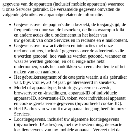
gegevens van de apparaten (inclusief mobiele apparaten) waarmee
u onze Services gebruikt. De verzamelde gegevens omvatten de
volgende gebruiks- en apparaatgerelateerde informatie:
Gegevens over de pagina's die u bezoekt, de toegangstijd, de
frequentie en duur van de bezoeken, de links waarop u klikt
en andere acties die u onderneemt in het kader van
uw gebruik van onze Services en in reclame en e-mailcontent.
Gegevens over uw activiteiten en interacties met onze
reclamepartners, inclusief gegevens over de advertenties die
u werden getoond, hoe vaak ze werden getoond, wanneer en
waar ze werden getoond, en of u enige actie hebt
ondernomen, zoals het aanklikken van een advertentie of het
maken van een aankoop.
Het gebruikerssegment of de categorie waarin u als gebruiker
valt, bijv. vrouw, 20-49 jaar, geïnteresseerd in sneakers.
Model of apparaattype, besturingssysteem en -versie,
browsertype en -instellingen, apparaat-ID of individuele
apparaat-ID, advertentie-ID, token voor individueel apparaat,
en cookie-gerelateerde gegevens (bijvoorbeeld cookie-ID).
Het IP-adres van waaruit uw apparaat toegang heeft tot onze
Services.
Locatiegegevens, inclusief uw algemene locatiegegevens
(bijvoorbeeld IP-adres) en, met uw toestemming, de exacte
locatiegegevens van uw mobiele apparaat. Vergeet niet dat