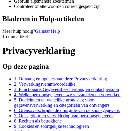
Gebruik algemenere zoektermen
Controleer of alle woorden correct gespeld zijn
Bladeren in Hulp-artikelen
Meer hulp nodig?
Ga naar Help
15 min artikel
Privacyverklaring
Op deze pagina
1. Omvang en updates van deze Privacyverklaring
2. Verwerkingsverantwoordelijke
3. Functionaris Gegevensbescherming en contactpersoon
4. Welke persoonsgegevens we verzamelen en verwerken
5. Doeleinden en wettelijke grondslag voor
gegevensverwerking en categorieën van ontvangers
6. Grensoverschrijdende doorgifte van persoonsgegevens
7. Opslagduur en verwijdering van persoonsgegevens
8. Rechten als betrokkene
9. Cookies en soortgelijke technologieën