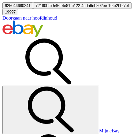
925044680241
72180bfb-546f-4e81-b122-4cda6eb802ee:19fe2f127ef
19997
Doorgaan naar hoofdinhoud
Mijn eBay