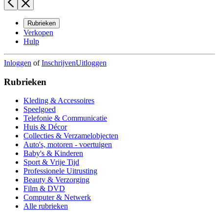
Rubrieken
Verkopen
Hulp
Inloggen
of
Inschrijven
Uitloggen
Rubrieken
Kleding & Accessoires
Speelgoed
Telefonie & Communicatie
Huis & Décor
Collecties & Verzamelobjecten
Auto's, motoren - voertuigen
Baby's & Kinderen
Sport & Vrije Tijd
Professionele Uitrusting
Beauty & Verzorging
Film & DVD
Computer & Netwerk
Alle rubrieken