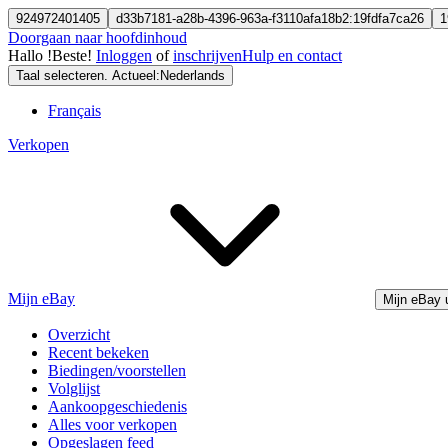
924972401405
d33b7181-a28b-4396-963a-f3110afa18b2:19fdfa7ca26
1
Doorgaan naar hoofdinhoud
Hallo
!
Beste!
Inloggen
of
inschrijven
Hulp en contact
Taal selecteren. Actueel:
Nederlands
Français
Verkopen
Mijn eBay
Mijn eBay 
Overzicht
Recent bekeken
Biedingen/voorstellen
Volglijst
Aankoopgeschiedenis
Alles voor verkopen
Opgeslagen feed